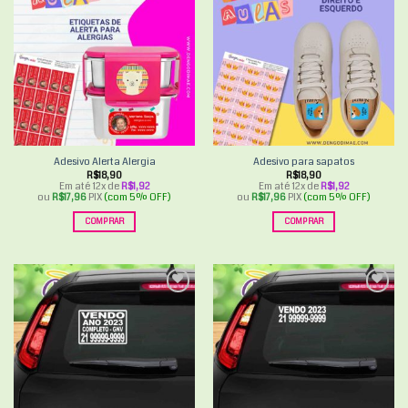
Add to
Add to
wishlist
wishlist
Adesivo Alerta Alergia
Adesivo para sapatos
R$
18,90
R$
18,90
Em até 12x de
R$
1,92
Em até 12x de
R$
1,92
ou
R$
17,96
PIX
(com 5% OFF)
ou
R$
17,96
PIX
(com 5% OFF)
COMPRAR
COMPRAR
Add to
Add to
wishlist
wishlist