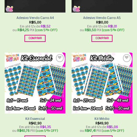
Adesivo Vendo Carro A4
Adesivo Vendo Carro A5
R$
15,00
R$
10,00
Em até 12x de
R$
1,52
Em até 12x de
R$
1,01
ou
R$
14,25
PIX
(com 5% OFF)
ou
R$
9,50
PIX
(com 5% OFF)
COMPRAR
COMPRAR
Add to
Add to
wishlist
wishlist
Kit Essencial
Kit Médio
R$
42,90
R$
49,90
Em até 12x de
R$
4,35
Em até 12x de
R$
5,06
ou
R$
40,76
PIX
(com 5% OFF)
ou
R$
47,41
PIX
(com 5% OFF)