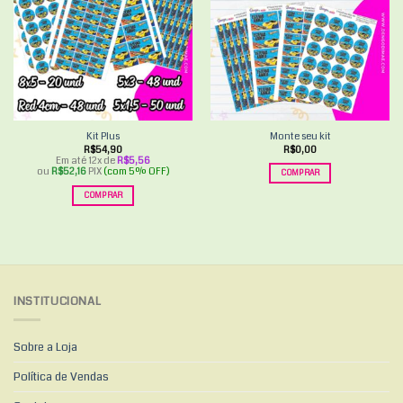
Add to
Add to
wishlist
wishlist
Kit Plus
Monte seu kit
R$
54,90
R$
0,00
Em até 12x de
R$
5,56
ou
R$
52,16
PIX
(com 5% OFF)
COMPRAR
COMPRAR
INSTITUCIONAL
Sobre a Loja
Política de Vendas