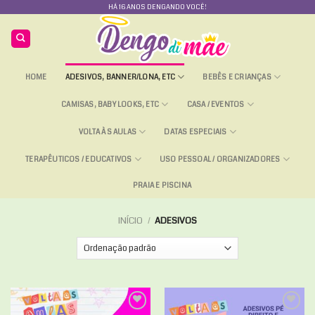
Skip
HÁ 16 ANOS DENGANDO VOCÊ!
to
content
HOME
ADESIVOS, BANNER/LONA, ETC
BEBÊS E CRIANÇAS
CAMISAS, BABY LOOKS, ETC
CASA / EVENTOS
VOLTA ÀS AULAS
DATAS ESPECIAIS
TERAPÊUTICOS / EDUCATIVOS
USO PESSOAL / ORGANIZADORES
PRAIA E PISCINA
INÍCIO
/
ADESIVOS